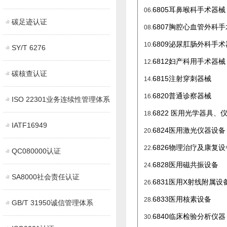
6805
耳鼻喉科手术器械
06.
碳足迹认证
6807
胸腔心血管外科手
08.
6809
泌尿肛肠外科手术
10.
SY/T 6276
6812
妇产科用手术器械
12.
碳核查认证
6815
注射穿刺器械
14.
6820
普通诊察器械
16.
ISO 22301业务连续性管理体系
6822
医用光学器具、
18.
IATF16949
6824
医用激光仪器设备
20.
6826
物理治疗及康复设
22.
QC080000认证
6828
医用磁共振设备
24.
SA8000社会责任认证
6831
医用X
射线附属设
26.
6833
医用核素设备
28.
GB/T 31950诚信管理体系
6840
临床检验分
析仪器
30.