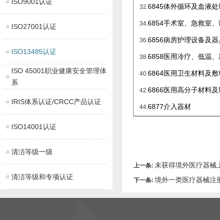
ISO9001认证
6845
体外循环及血液处
32.
6854
手术室、急救室、
34.
ISO27001认证
6856
病房护理设备及器
36.
ISO13485认证
6858
医用冷疗、低温、
38.
ISO 45001职业健康安全管理体
6864
医用卫生材料及敷
40.
系
6866
医用高分子材料及
42.
IRIS体系认证/CRCC产品认证
6877
介入器材
44.
ISO14001认证
清洁等级一级
未获得境外医疗器械
上一条:
清洁等级和专项认证
境外一类医疗器械注
下一条: